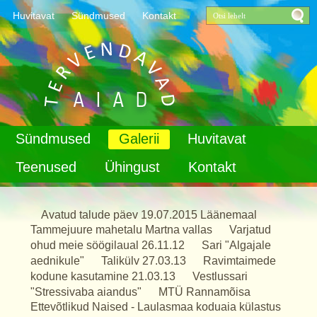
Huvitavat
Sündmused
Kontakt
Sari "Targad talutööd linnaaias"
Sündmused
Galerii
Huvitavat
Teenused
Ühingust
Kontakt
Avatud talude päev 19.07.2015 Läänemaal
Tammejuure mahetalu Martna vallas
Varjatud
ohud meie söögilaual 26.11.12
Sari "Algajale
aednikule"
Talikülv 27.03.13
Ravimtaimede
kodune kasutamine 21.03.13
Vestlussari
"Stressivaba aiandus"
MTÜ Rannamõisa
Ettevõtlikud Naised - Laulasmaa koduaia külastus