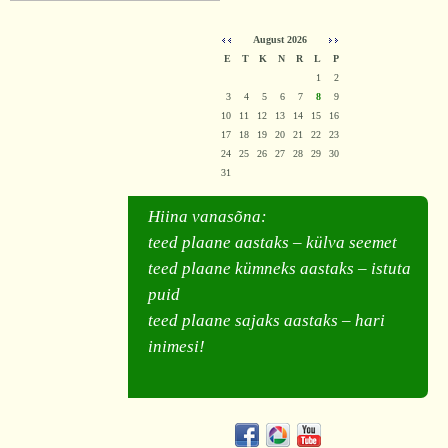
August 2026
E
T
K
N
R
L
P
1
2
3
4
5
6
7
8
9
10
11
12
13
14
15
16
17
18
19
20
21
22
23
24
25
26
27
28
29
30
31
Hiina vanasõna:
teed plaane aastaks – külva seemet
teed plaane kümneks aastaks – istuta
puid
teed plaane sajaks aastaks – hari
inimesi!