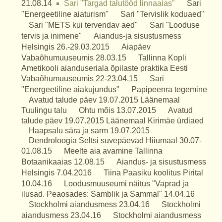
21.08.14
Sari "Targad talutööd linnaaias"
Sari
"Energeetiline aiaturism"
Sari "Tervislik koduaed"
Sari "METS kui tervendav aed"
Sari "Looduse
tervis ja inimene"
Aiandus-ja sisustusmess
Helsingis 26.-29.03.2015
Aiapäev
Vabaõhumuuseumis 28.03.15
Tallinna Kopli
Ametikooli aianduseriala õpilaste praktika Eesti
Vabaõhumuuseumis 22-23.04.15
Sari
"Energeetiline aiakujundus"
Papipeenra tegemine
Avatud talude päev 19.07.2015 Läänemaal
Tuulingu talu
Ohtu mõis 13.07.2015
Avatud
talude päev 19.07.2015 Läänemaal Kirimäe ürdiaed
Haapsalu sära ja sarm 19.07.2015
Dendroloogia Seltsi suvepäevad Hiiumaal 30.07-
01.08.15
Meelte aia avamine Tallinna
Botaanikaaias 12.08.15
Aiandus- ja sisustusmess
Helsingis 7.04.2016
Tiina Paasiku koolitus Pirital
10.04.16
Loodusmuuseumi näitus "Vaprad ja
ilusad. Peaosades: Samblik ja Sammal" 14.04.16
Stockholmi aiandusmess 23.04.16
Stockholmi
aiandusmess 23.04.16
Stockholmi aiandusmess