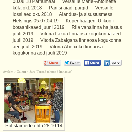
08.08.18 Pärnumaal
Versaille Marie-Antoinette
küla okt. 2018
Pariisi aiad, pargid
Versaille
lossi aed okt. 2018
Aiandus- ja sisustusmess
Helsingis 05-07.04.19
Kopenhaageni Ülikooli
botaanikaaed juuni 2019
Riia vanalinna haljastus
juuli 2019
Vitoria Lakua linnaosa kogukonna aed
juuli 2019
Vitoria Zabalgana linnaosa kogukonna
aed juuli 2019
Vitoria Abetxuko linnaosa
kogukonna aed juuli 2019
Avaleht
Galerii
Sari "Targad talutööd linnaaias"
>
>
Põlistaimede õhtu 28.10.14