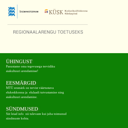
ÜHINGUST
Panustame oma tegevusega tervisliku
aiakultuuri arendamisse!
EESMÄRGID
MTÜ eesmärk on tervist väärtustava
elukeskkonna ja elulaadi tutvustamine ning
aiakultuuri arendamine.
SÜNDMUSED
Siit leiad info nii tulevaste kui juba toimunud
sündmuste kohta.