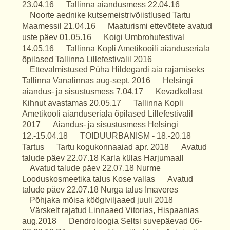
23.04.16
Tallinna aiandusmess 22.04.16
Noorte aednike kutsemeistrivõiistlused Tartu
Maamessil 21.04.16
Maaturismi ettevõtete avatud
uste päev 01.05.16
Koigi Umbrohufestival
14.05.16
Tallinna Kopli Ametikooili aianduseriala
õpilased Tallinna Lillefestivalil 2016
Ettevalmistused Püha Hildegardi aia rajamiseks
Tallinna Vanalinnas aug-sept. 2016
Helsingi
aiandus- ja sisustusmess 7.04.17
Kevadkollast
Kihnut avastamas 20.05.17
Tallinna Kopli
Ametikooli aianduseriala õpilased Lillefestivalil
2017
Aiandus- ja sisustusmess Helsingi
12.-15.04.18
TOIDUURBANISM - 18.-20.18
Tartus
Tartu kogukonnaaiad apr. 2018
Avatud
talude päev 22.07.18 Karla külas Harjumaall
Avatud talude päev 22.07.18 Nurme
Looduskosmeetika talus Kose vallas
Avatud
talude päev 22.07.18 Nurga talus Imaveres
Põhjaka mõisa köögiviljaaed juuli 2018
Värskelt rajatud Linnaaed Vitorias, Hispaanias
aug.2018
Dendroloogia Seltsi suvepäevad 06-